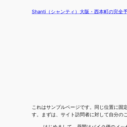
内
Shanti（シャンティ）大阪・西本町の完
容
を
ス
キ
ッ
プ
これはサンプルページです。同じ位置に固定
す。まずは、サイト訪問者に対して自分の
はじめまして。昼間はバイク便のメッ