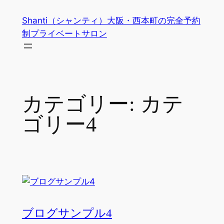
内
Shanti（シャンティ）大阪・西本町の完全予約
容
制プライベートサロン
を
ス
キ
ッ
プ
カテゴリー:
カテ
ゴリー4
ブログサンプル4